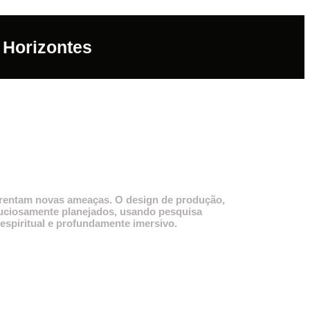
 Horizontes
nfrentam novas ameaças. O design de produção,
inuciosamente planejados, usando pesquisa
, espiritual e profundamente imersivo.