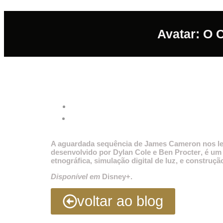
Avatar: O 
A aguardada sequência de James Cameron nos lev
desenvolvido por
Dylan Cole
e
Ben Procter
, é um
etnográfica, simulação digital de luz, e construçã
Disponível em
Disney+.
voltar ao blog