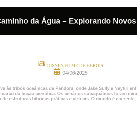
Caminho da Água – Explorando Novos
DISNEY
,
FILME DE HEROIS
04/06/2025
a às tribos oceânicas de Pandora, onde Jake Sully e Neytiri e
 marco da ficção científica. Os cenários subaquáticos foram m
o de estruturas híbridas práticas e virtuais. O mundo é coerente